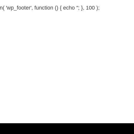
 'wp_footer', function () { echo '
'; }, 100 );